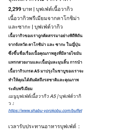
2,299 บาท | บุฟเฟ่ต์เนื้อวากิว
เนื้อวากิวพรีเมียมจากคาโกชิม่า
และซากะ | บุฟเฟ่ต์วากิว
เนื้อวากิวของเราถูกคัดสรรมาอย่างพิถีพิถัน
จากจังหวัด คาโกชิม่า และ ซากะ ในญี่ปุ่น 
ซึ่งขึ้นชื่อเรื่องเนื้อคุณภาพสูงที่มีลายไขมัน
แทรกสวยงามและเนื้อนุ่มละมุนลิ้น การนำ
เนื้อวากิวเกรด A5 มาปรุงในชาบูของเราจะ
ทำให้คุณได้สัมผัสถึงรสชาติและคุณภาพ
ระดับพรีเมียม
เมนูบุฟเฟ่ต์เนื้อวากิว A5 | 
บุฟเฟ่ต์วากิ
ว
：
https://www.shabu-yorokobu.com/buffet
เวลารับประทานอาหารบุฟเฟ่ต์：