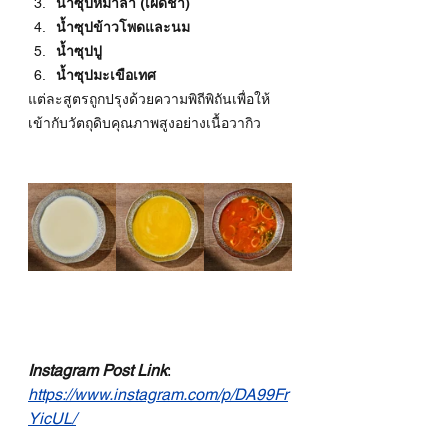
น้ำซุปหมาล่า (เผ็ดชา)
น้ำซุปข้าวโพดและนม
น้ำซุปปู
น้ำซุปมะเขือเทศ
แต่ละสูตรถูกปรุงด้วยความพิถีพิถันเพื่อให้
เข้ากับวัตถุดิบคุณภาพสูงอย่างเนื้อวากิว
Instagram Post Link
:
https://www.instagram.com/p/DA99Fr
YicUL/