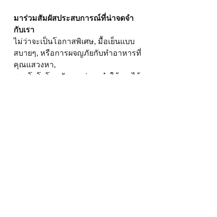
มาร่วมสัมผัสประสบการณ์ที่น่าจดจำ
กับเรา
ไม่ว่าจะเป็นโอกาสพิเศษ, มื้อเย็นแบบ
สบายๆ, หรือการผจญภัยกับทำอาหารที่
คุณแสวงหา,
ชาบูโยโรโคบุสัญญาว่าจะทำให้คุณได้
รับประสบการณ์ที่ไม่เหมือนใคร โดย
สามารถจองโต๊ะของคุณวันนี้และเริ่ม
ต้นการเดินทางแห่งรสชาติ
Menu
Reservation