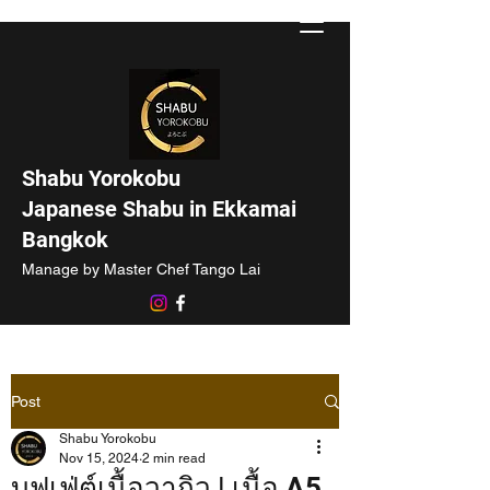
Shabu Yorokobu
Japanese Shabu in Ekkamai
Bangkok
Manage by Master Chef Tango Lai
Post
Shabu Yorokobu
Nov 15, 2024
2 min read
บุฟเฟ่ต์เนื้อวากิว | เนื้อ A5