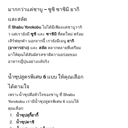
มากกว่าแค่ชาบู – ซูชิ ซาชิมิ ยากิ 
และสลัด
ที่ 
Shabu Yorokobu
 ไม่ได้มีเพียงแค่ชาบูวากิ
ว แต่เรายังมี 
ซูชิ
 และ 
ซาชิมิ
 ที่สดใหม่ พร้อม
เสิร์ฟทุกคำ นอกจากนี้ เรายังมีเมนู 
ยากิ 
(อาหารย่าง)
 และ 
สลัด
 หลากหลายที่เตรียม
มาให้คุณได้สัมผัสรสชาติความอร่อยของ
อาหารญี่ปุ่นอย่างแท้จริง
น้ำซุปสูตรพิเศษ 6 แบบ ให้คุณเลือก
ได้ตามใจ
เพราะน้ำซุปคือหัวใจของชาบู ที่ Shabu 
Yorokobu เรามีน้ำซุปสูตรพิเศษ 6 แบบให้
คุณเลือก:
น้ำซุปสุกี้ยากี้
น้ำซุปดาชิ