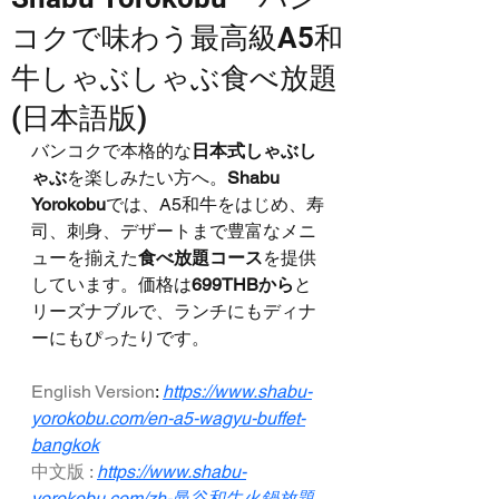
コクで味わう最高級A5和
牛しゃぶしゃぶ食べ放題
(日本語版)
バンコクで本格的な
日本式しゃぶし
ゃぶ
を楽しみたい方へ。
Shabu 
Yorokobu
では、A5和牛をはじめ、寿
司、刺身、デザートまで豊富なメニ
ューを揃えた
食べ放題コース
を提供
しています。価格は
699THBから
と
リーズナブルで、ランチにもディナ
ーにもぴったりです。
English Version
: 
https://www.shabu-
yorokobu.com/en-a5-wagyu-buffet-
bangkok
中文版 :
https://www.shabu-
yorokobu.com/zh-曼谷和牛火鍋放題