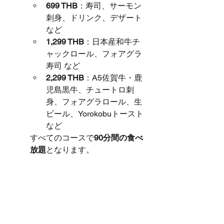
699 THB
：寿司、サーモン
刺身、ドリンク、デザート
など
1,299 THB
：日本産和牛チ
ャックロール、フォアグラ
寿司 など
2,299 THB
：A5佐賀牛・鹿
児島黒牛、チュートロ刺
身、フォアグラロール、生
ビール、Yorokobuトースト
など
すべてのコースで
90分間の食べ
放題
となります。