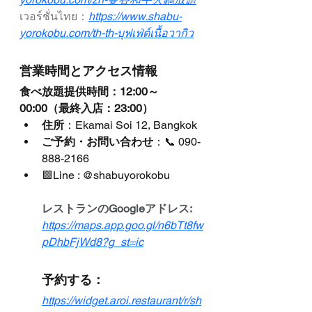
เวอร์ชั่นไทย：
https://www.shabu-
yorokobu.com/th-th-บุฟเฟ่ต์เนื้อวากิว
営業時間とアクセス情報
食べ放題提供時間：12:00～
00:00（最終入店：23:00）
住所
：Ekamai Soi 12, Bangkok
ご予約・お問い合わせ
：📞 090-
888-2166
🟩Line : @shabuyorokobu
レストランのGoogleアドレス:
https://maps.app.goo.gl/n6bTt8fw
pDhbFjWd8?g_st=ic
予約する：
https://widget.aroi.restaurant/r/sh